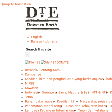
Jump to Navigation
English
Bahasa Indonesia
DONATE
Beranda
Tentang Kami
Kampanye
Keadilan iklim dan penghidupan yang berkelanjutan
bah
MIFEE
Kawasan
Indonesia
Sumatera
Jawa, Madura & Bali
NTT & NTB
K
Tema
Bahan bakar nabati
Keadilan iklim
Masyarakat pesisir d
Penamanan modal asing
Hutan dan kebakaran hutan
H
Lembaga Keuangan Internasional
Tanah dan ketahanan