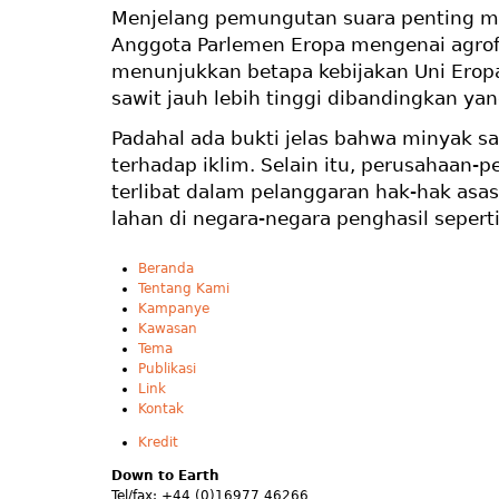
Menjelang pemungutan suara penting mi
Anggota Parlemen Eropa mengenai agrofu
menunjukkan betapa kebijakan Uni Ero
sawit jauh lebih tinggi dibandingkan y
Padahal ada bukti jelas bahwa minyak s
terhadap iklim. Selain itu, perusahaan
terlibat dalam pelanggaran hak-hak asas
lahan di negara-negara penghasil seperti
Beranda
Tentang Kami
Kampanye
Kawasan
Tema
Publikasi
Link
Kontak
Kredit
Down to Earth
Tel/fax: +44 (0)16977 46266