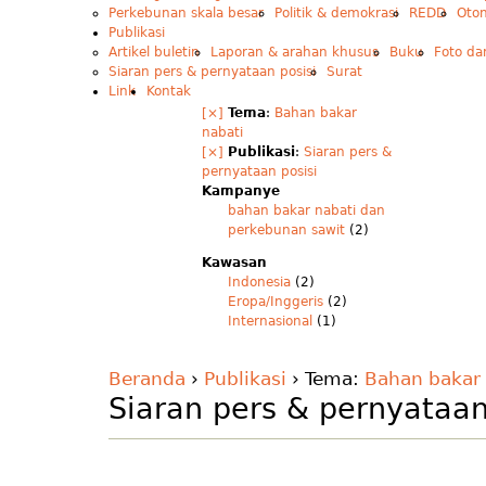
Perkebunan skala besar
Politik & demokrasi
REDD
Oto
Publikasi
Artikel buletin
Laporan & arahan khusus
Buku
Foto da
Siaran pers & pernyataan posisi
Surat
Link
Kontak
[×]
Tema
:
Bahan bakar
nabati
[×]
Publikasi
:
Siaran pers &
pernyataan posisi
Kampanye
bahan bakar nabati dan
perkebunan sawit
(2)
Kawasan
Indonesia
(2)
Eropa/Inggeris
(2)
Internasional
(1)
Beranda
›
Publikasi
› Tema:
Bahan bakar 
Siaran pers & pernyataan