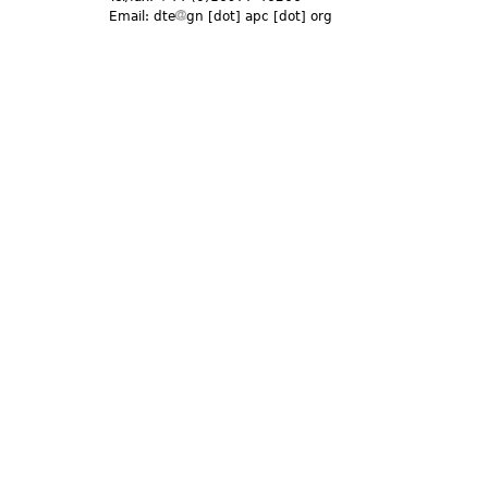
Email:
dte
gn [dot] apc [dot] org