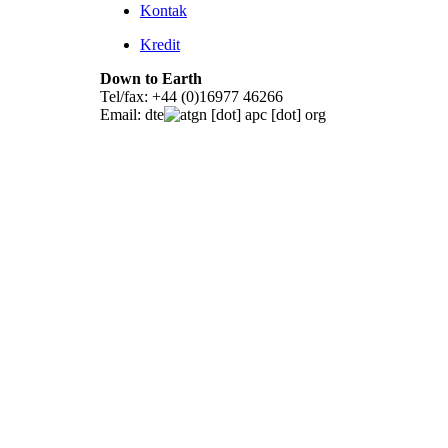
Kontak
Kredit
Down to Earth
Tel/fax: +44 (0)16977 46266
Email:
dte
gn [dot] apc [dot] org