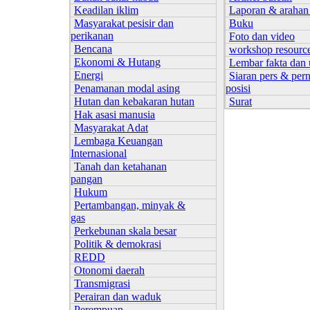
Keadilan iklim
Laporan & arahan
Masyarakat pesisir dan
Buku
perikanan
Foto dan video
Bencana
workshop resourc
Ekonomi & Hutang
Lembar fakta dan 
Energi
Siaran pers & per
Penamanan modal asing
posisi
Hutan dan kebakaran hutan
Surat
Hak asasi manusia
Masyarakat Adat
Lembaga Keuangan
Internasional
Tanah dan ketahanan
pangan
Hukum
Pertambangan, minyak &
gas
Perkebunan skala besar
Politik & demokrasi
REDD
Otonomi daerah
Transmigrasi
Perairan dan waduk
Perempuan