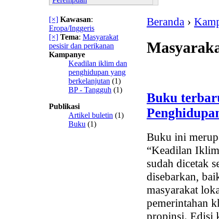
[×]
Kawasan
:
Beranda
›
Kamp
Eropa/Inggeris
[×]
Tema
:
Masyarakat
Masyarakat
pesisir dan perikanan
Kampanye
Keadilan iklim dan
penghidupan yang
berkelanjutan
(1)
BP - Tangguh
(1)
Buku terbar
Publikasi
Penghidupan
Artikel buletin
(1)
Buku
(1)
Buku ini merup
“Keadilan Ikli
sudah dicetak s
disebarkan, bai
masyarakat loka
pemerintahan k
propinsi. Edisi