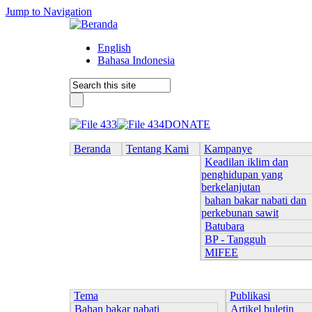
Jump to Navigation
English
Bahasa Indonesia
DONATE
Beranda
Tentang Kami
Kampanye
Keadilan iklim dan
penghidupan yang
berkelanjutan
bahan bakar nabati dan
perkebunan sawit
Batubara
BP - Tangguh
MIFEE
Tema
Publikasi
Bahan bakar nabati
Artikel buletin