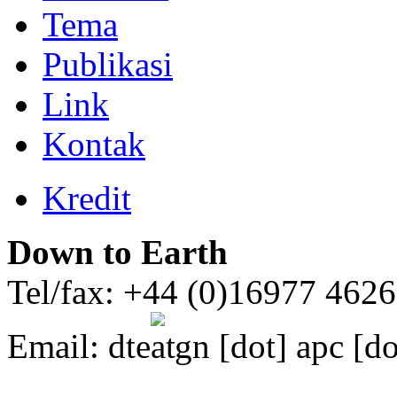
Tema
Publikasi
Link
Kontak
Kredit
Down to Earth
Tel/fax: +44 (0)16977 462
Email:
dte
gn [dot] apc [do