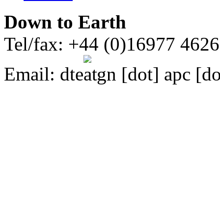
Down to Earth
Tel/fax: +44 (0)16977 462
Email:
dte
gn [dot] apc [do