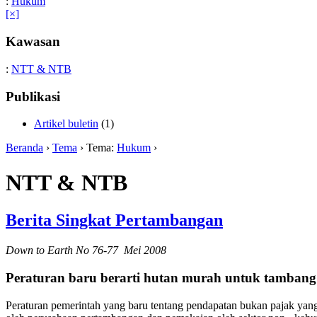
:
Hukum
[×]
Kawasan
:
NTT & NTB
Publikasi
Artikel buletin
(1)
Beranda
›
Tema
› Tema:
Hukum
›
NTT & NTB
Berita Singkat Pertambangan
Down to Earth No 76-77 Mei 2008
Peraturan baru berarti hutan murah untuk tambang
Peraturan pemerintah yang baru tentang pendapatan bukan pajak yan