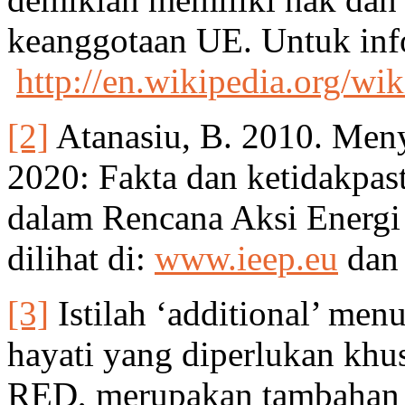
keanggotaan UE. Untuk infor
http://en.wikipedia.org/
[2]
Atanasiu, B. 2010. Men
2020: Fakta dan ketidakpas
dalam Rencana Aksi Energi
dilihat di:
www.ieep.eu
da
[3]
Istilah ‘additional’ me
hayati yang diperlukan kh
RED, merupakan tambahan d