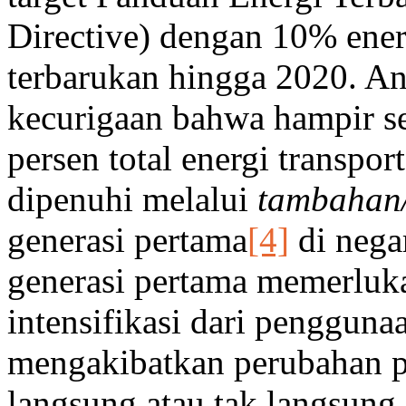
Directive) dengan 10% energ
terbarukan hingga 2020. A
kecurigaan bahwa hampir sem
persen total energi transpor
dipenuhi melalui
tambahan/
generasi pertama
[4]
di nega
generasi pertama memerluka
intensifikasi dari pengguna
mengakibatkan perubahan p
langsung atau tak langsung