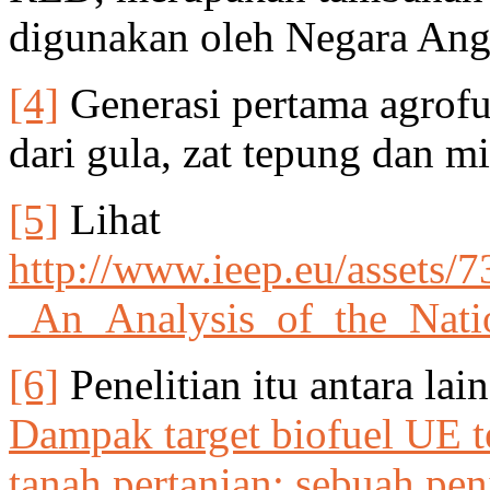
digunakan oleh Negara Ang
[4]
Generasi pertama agrofue
dari gula, zat tepung dan m
[5]
Lihat
http://www.ieep.eu/asset
_An_Analysis_of_the_Nati
[6]
Penelitian itu antara lai
Dampak target biofuel UE t
tanah pertanian: sebuah pe