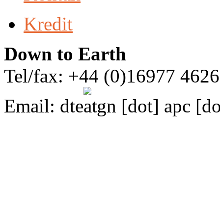
Kredit
Down to Earth
Tel/fax: +44 (0)16977 462
Email:
dte
gn [dot] apc [do