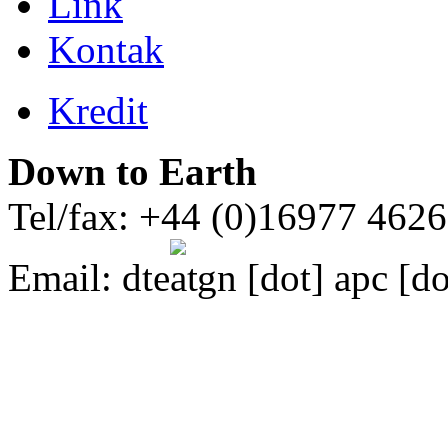
Link
Kontak
Kredit
Down to Earth
Tel/fax: +44 (0)16977 462
Email:
dte
gn [dot] apc [do