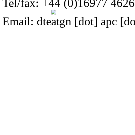
Tel/fax: +44 (0)16977 462
Email:
dte
gn [dot] apc [do