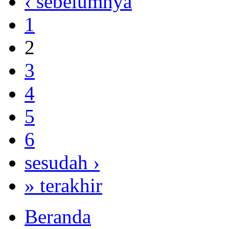
‹ sebelumnya
1
2
3
4
5
6
sesudah ›
» terakhir
Beranda