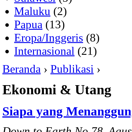
Maluku
(2)
Papua
(13)
Eropa/Inggeris
(8)
Internasional
(21)
Beranda
›
Publikasi
›
Ekonomi & Utang
Siapa yang Menanggun
Down to Earth No.78, Agus