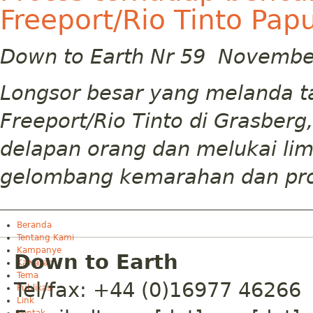
Freeport/Rio Tinto Pap
Down to Earth Nr 59 Novembe
Longsor besar yang melanda
Freeport/Rio Tinto di Grasber
delapan orang dan melukai li
gelombang kemarahan dan pro
Beranda
Tentang Kami
Kampanye
Down to Earth
Kawasan
Tema
Tel/fax: +44 (0)16977 46266
Publikasi
Link