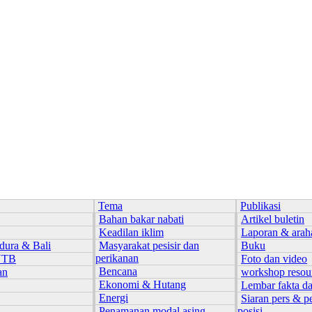
Tema
Publikasi
Bahan bakar nabati
Artikel buletin
Keadilan iklim
Laporan & arah
dura & Bali
Masyarakat pesisir dan
Buku
perikanan
NTB
Foto dan video
Bencana
an
workshop resou
Ekonomi & Hutang
Lembar fakta d
Energi
Siaran pers & p
Penamanan modal asing
posisi