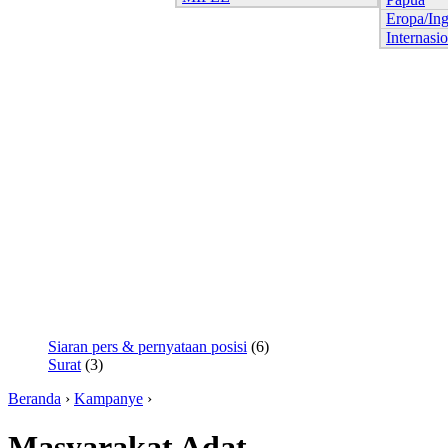
Eropa/Ing
Internasi
Siaran pers & pernyataan posisi
(6)
Surat
(3)
Beranda
›
Kampanye
›
Masyarakat Adat