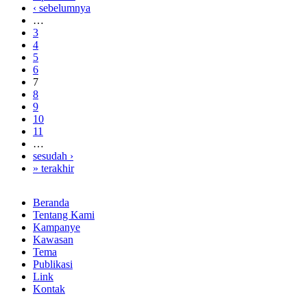
‹ sebelumnya
…
3
4
5
6
7
8
9
10
11
…
sesudah ›
» terakhir
Beranda
Tentang Kami
Kampanye
Kawasan
Tema
Publikasi
Link
Kontak