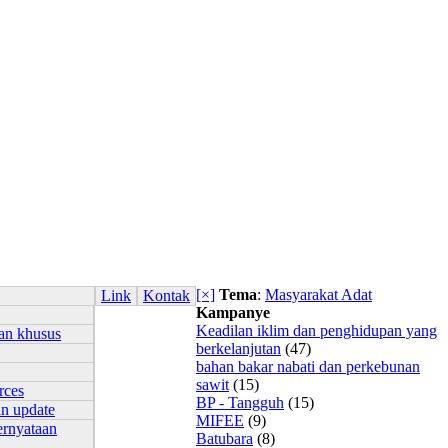
[×]
Tema
:
Masyarakat Adat
Link
Kontak
Kampanye
Keadilan iklim dan penghidupan yang
an khusus
berkelanjutan
(47)
bahan bakar nabati dan perkebunan
sawit
(15)
rces
BP - Tangguh
(15)
an update
MIFEE
(9)
ernyataan
Batubara
(8)