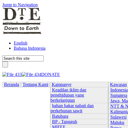
Jump to Navigation
English
Bahasa Indonesia
DONATE
Beranda
Tentang Kami
Kampanye
Kawasan
Keadilan iklim dan
Indonesia
penghidupan yang
Sumatera
berkelanjutan
Jawa, Ma
bahan bakar nabati dan
NTT & 
perkebunan sawit
Kalimant
Batubara
Sulawesi
BP - Tangguh
Maluku
MIFEE
Papua