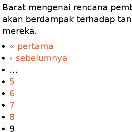
Barat mengenai rencana pem
akan berdampak terhadap tan
mereka.
« pertama
‹ sebelumnya
…
5
6
7
8
9