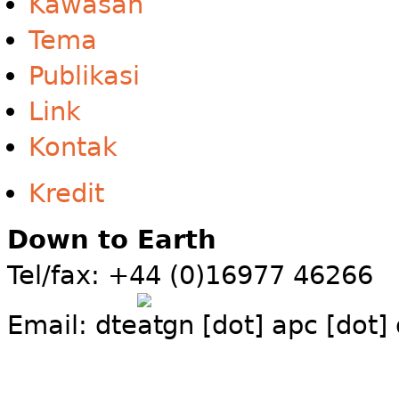
Kawasan
Tema
Publikasi
Link
Kontak
Kredit
Down to Earth
Tel/fax: +44 (0)16977 46266
Email:
dte
gn [dot] apc [dot]