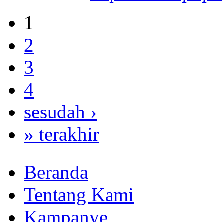
1
2
3
4
sesudah ›
» terakhir
Beranda
Tentang Kami
Kampanye