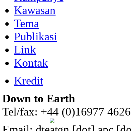
Kawasan
Tema
Publikasi
Link
Kontak
Kredit
Down to Earth
Tel/fax: +44 (0)16977 462
Email:
dte
gn [dot] apc [do