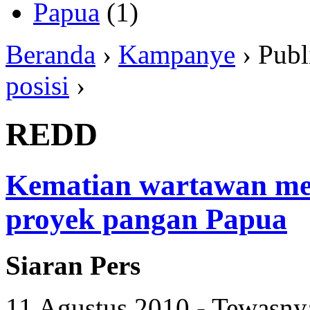
Papua
(1)
Beranda
›
Kampanye
› Publ
posisi
›
REDD
Kematian wartawan me
proyek pangan Papua
Siaran Pers
11 Agustus 2010 - Tewasny