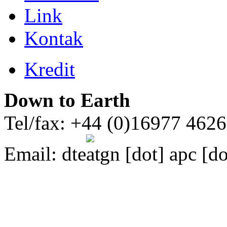
Link
Kontak
Kredit
Down to Earth
Tel/fax: +44 (0)16977 462
Email:
dte
gn [dot] apc [do