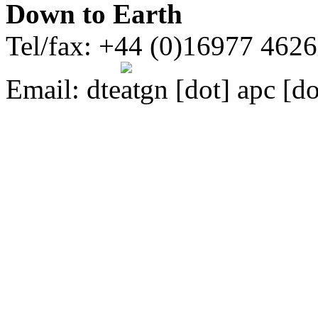
Down to Earth
Tel/fax: +44 (0)16977 462
Email:
dte
gn [dot] apc [do