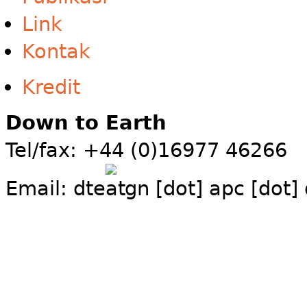
Link
Kontak
Kredit
Down to Earth
Tel/fax: +44 (0)16977 46266
Email:
dte
gn [dot] apc [dot]