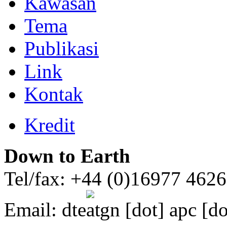
Kawasan
Tema
Publikasi
Link
Kontak
Kredit
Down to Earth
Tel/fax: +44 (0)16977 462
Email:
dte
gn [dot] apc [do