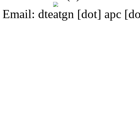
Email:
dte
gn [dot] apc [do