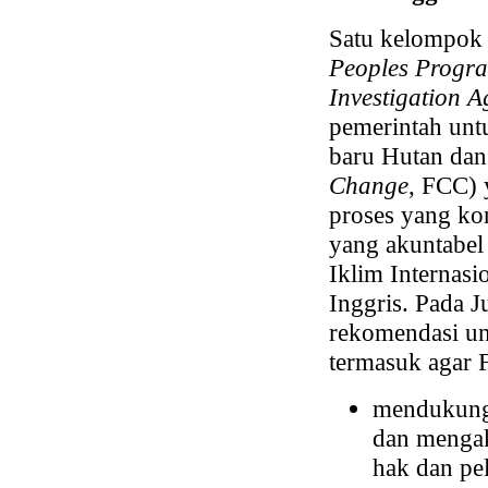
Satu kelompok 
Peoples Progr
Investigation 
pemerintah unt
baru Hutan dan
Change
, FCC) 
proses yang ko
yang akuntabel
Iklim Internasio
Inggris. Pada J
rekomendasi un
termasuk agar 
mendukung 
dan mengak
hak dan pe