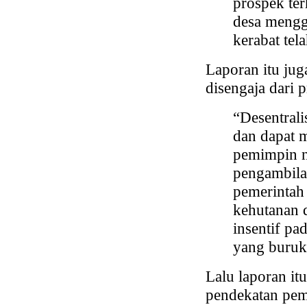
prospek ter
desa mengg
kerabat tel
Laporan itu ju
disengaja dari 
“Desentrali
dan dapat 
pemimpin na
pengambila
pemerintah 
kehutanan 
insentif p
yang buruk
Lalu laporan i
pendekatan peme