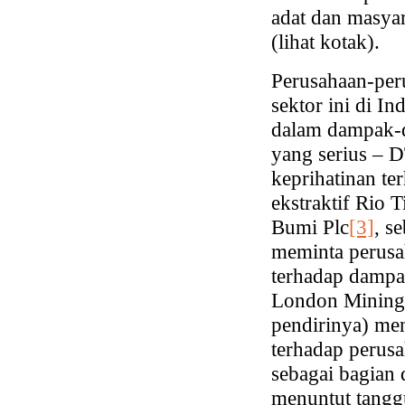
adat dan masyar
(lihat kotak).
Perusahaan-peru
sektor ini di In
dalam dampak-d
yang serius – D
keprihatinan te
ekstraktif Rio 
Bumi Plc
[3]
, s
meminta perusa
terhadap dampa
London Mining
pendirinya) me
terhadap perus
sebagai bagian 
menuntut tangg