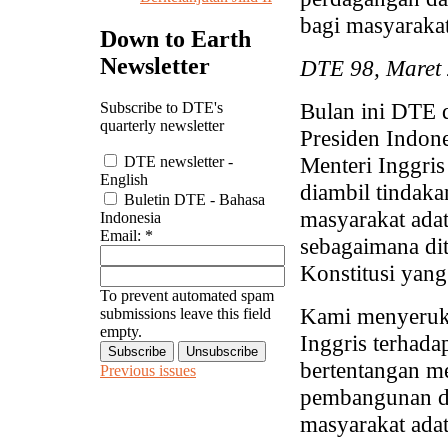
bagi masyarakat
Down to Earth
Newsletter
DTE 98, Maret
Bulan ini DTE
Subscribe to DTE's
quarterly newsletter
Presiden Indon
Menteri Inggri
DTE newsletter -
English
diambil tindak
Buletin DTE - Bahasa
masyarakat adat
Indonesia
Email:
*
sebagaimana di
Konstitusi yang
To prevent automated spam
Kami menyeruka
submissions leave this field
empty.
Inggris terhada
bertentangan me
Previous issues
pembangunan d
masyarakat adat