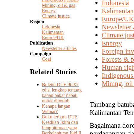
Indonesia
Mining, oil & gas
Kalimantan
Energy
Climate justice
Europe/UK
Region
Newsletter a
Indonesia
Kalimantan
Climate jus
Europe/UK
Energy
Publication
Newsletter articles
Foreign in
Campaign
Forests & fo
Coal
Human righ
Related Stories
Indigenous
Mining, oil
Buletin DTE 96-97
edisi lengkap tentang
bahan bakar nabati
untuk diunduh
Tambang batuba
Kenapa jangan
Kalimantan Ten
Wilmar?
Buku terbaru DTE:
Keadilan Iklim dan
Bagaimana doro
Penghidupan yang
perdagangan da
Berkelanjutan Jilid II