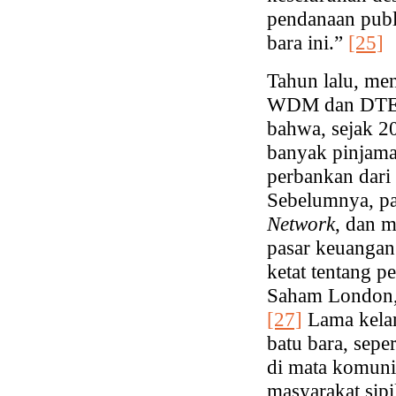
pendanaan publ
bara ini.”
[25]
Tahun lalu, me
WDM dan DTE,
bahwa, sejak 2
banyak pinjama
perbankan dari
Sebelumnya, p
Network
, dan m
pasar keuangan
ketat tentang p
Saham London,
[27]
Lama kela
batu bara, sepe
di mata komunit
masyarakat sipi