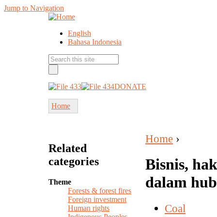
Jump to Navigation
English
Bahasa Indonesia
DONATE
Home
Home
›
Related
categories
Bisnis, ha
dalam hub
Theme
Forests & forest fires
Foreign investment
Coal
Human rights
Indigenous Peoples