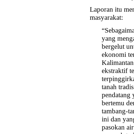
Laporan itu m
masyarakat:
“Sebagaima
yang menga
bergelut u
ekonomi ter
Kalimantan
ekstraktif 
terpinggir
tanah tradi
pendatang y
bertemu den
tambang-tam
ini dan ya
pasokan air