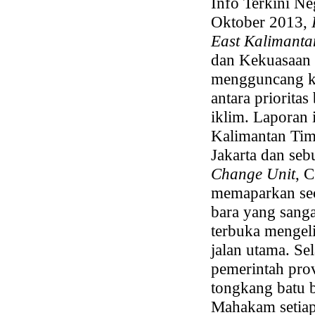
Info Terkini Ne
Oktober 2013,
East Kalimant
dan Kekuasaan 
mengguncang ka
antara priorita
iklim. Laporan
Kalimantan Tim
Jakarta dan seb
Change Unit
, 
memaparkan seca
bara yang sanga
terbuka mengeli
jalan utama. S
pemerintah prov
tongkang batu b
Mahakam setiap