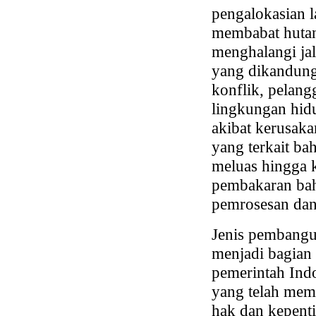
pengalokasian 
membabat hutan
menghalangi ja
yang dikandungn
konflik, pelang
lingkungan hid
akibat kerusaka
yang terkait ba
meluas hingga k
pembakaran baha
pemrosesan dan
Jenis pembangun
menjadi bagian
pemerintah Ind
yang telah mem
hak dan kepenti