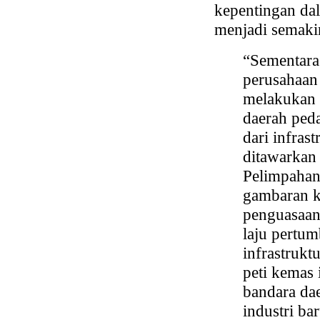
kepentingan dal
menjadi semakin
“Sementara
perusahaan 
melakukan t
daerah ped
dari infras
ditawarkan 
Pelimpahan
gambaran ko
penguasaan
laju pertu
infrastrukt
peti kemas 
bandara da
industri b