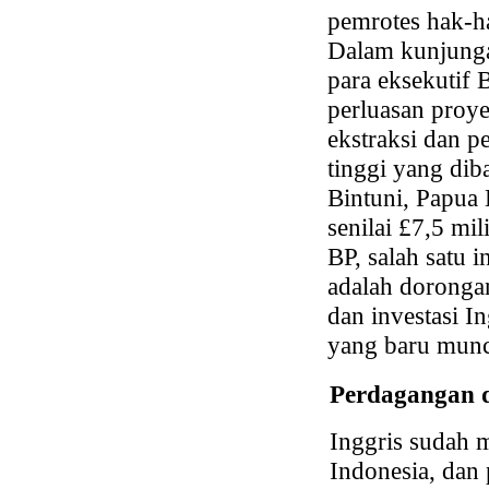
pemrotes hak-h
Dalam kunjung
para eksekuti
perluasan proy
ekstraksi dan p
tinggi yang dib
Bintuni, Papua
senilai £7,5 mil
BP, salah satu i
adalah doronga
dan investasi I
yang baru munc
Perdagangan da
Inggris sudah m
Indonesia, dan