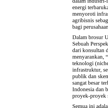
dalam industri-
energi terbaruk
menyoroti infra
agribisnis seba
bagi perusahaan
Dalam brosur U
Sebuah Perspekt
dari konsultan 
menyarankan, “
teknologi (nich
infrastruktur, s
publik dan ske
sangat besar te
Indonesia dan b
proyek-proyek s
Semua ini adala