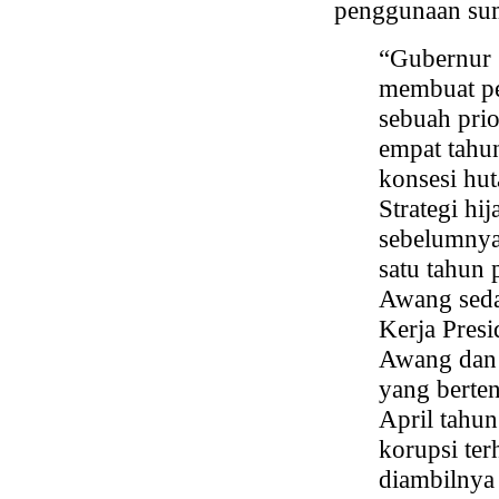
penggunaan su
“Gubernur 
membuat pe
sebuah pri
empat tahu
konsesi hu
Strategi hij
sebelumnya
satu tahun 
Awang seda
Kerja Presi
Awang dan
yang berte
April tahu
korupsi te
diambilnya