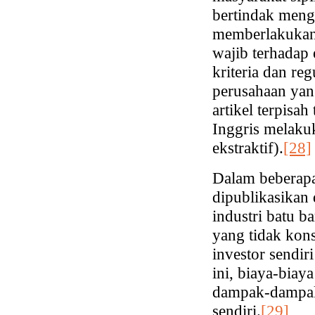
bertindak mengu
memberlakukan 
wajib terhadap
kriteria dan re
perusahaan yan
artikel terpis
Inggris melaku
ekstraktif).
[28]
Dalam beberapa 
dipublikasikan
industri batu b
yang tidak kons
investor sendir
ini, biaya-biay
dampak-dampak 
sendiri.
[29]