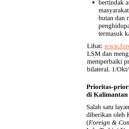
bertindak a
masyarakat
hutan dan 
penghidupa
termasuk 
Lihat:
www.fore
LSM dan mengen
memperbaiki pr
bilateral. 1/Ok
Prioritas-prio
di Kalimantan
Salah satu laya
diberikan oleh
(
Foreign & Com