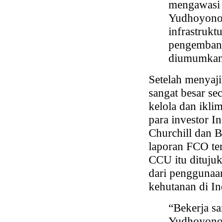
mengawasi
Yudhoyono
infrastrukt
pengembanga
diumumkan
Setelah menyaji
sangat besar se
kelola dan ikli
para investor I
Churchill dan 
laporan FCO te
CCU itu dituju
dari penggunaa
kehutanan di In
“Bekerja 
Yudhoyono,