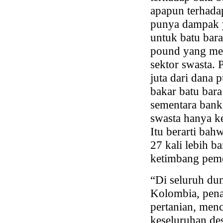
apapun terhada
punya dampak y
untuk batu bara
pound yang meng
sektor swasta. 
juta dari dana 
bakar batu bar
sementara bank
swasta hanya k
Itu berarti bah
27 kali lebih b
ketimbang peme
“Di seluruh dun
Kolombia, pen
pertanian, men
keseluruhan de