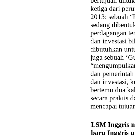
bertujuan untuk
ketiga dari pe
2013; sebuah “
sedang dibentu
perdagangan ten
dan investasi b
dibutuhkan unt
juga sebuah ‘G
“mengumpulkan 
dan pemerintah
dan investasi, 
bertemu dua ka
secara praktis
mencapai tujuan
LSM Inggris m
baru Inggris 