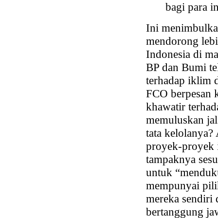
bagi para i
Ini menimbulka
mendorong lebih
Indonesia di ma
BP dan Bumi te
terhadap iklim
FCO berpesan ke
khawatir terha
memuluskan jal
tata kelolanya
proyek-proyek i
tampaknya sesu
untuk “menduku
mempunyai pili
mereka sendiri
bertanggung ja