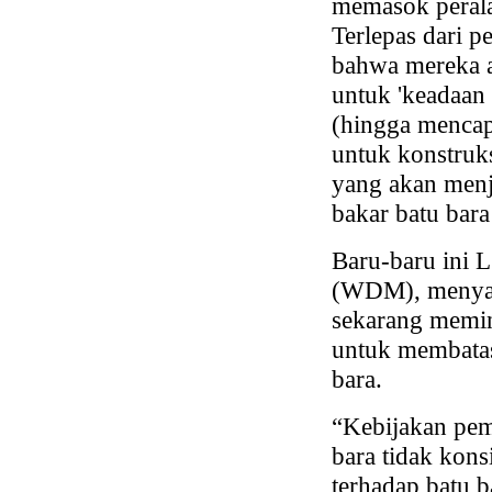
memasok perala
Terlepas dari 
bahwa mereka a
untuk 'keadaan
(hingga mencap
untuk konstruk
yang akan menja
bakar batu bara
Baru-baru ini 
(WDM), menyamb
sekarang memin
untuk membatas
bara.
“Kebijakan pem
bara tidak kon
terhadap batu b